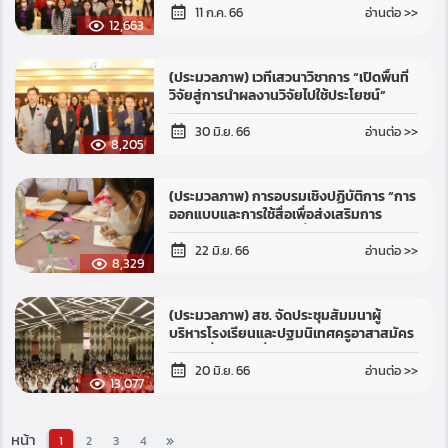
อ่านต่อ >>
11 ก.ค. 66
12,663
(ประมวลภาพ) เวทีเสวนาวิชาการ “เปิดพื้นที่
วิจัยสู่การนำผลงานวิจัยไปใช้ประโยชน์”
อ่านต่อ >>
30 มิ.ย. 66
8,205
(ประมวลภาพ) การอบรมเชิงปฏิบัติการ “การ
ออกแบบและการใช้สื่อเพื่อส่งเสริมการ
พัฒนาเด็กปฐมวัย” รุ่นที่ 1
อ่านต่อ >>
22 มิ.ย. 66
8,329
(ประมวลภาพ) สช. จัดประชุมสัมมนาผู้
บริหารโรงเรียนและปฐมนิเทศครูอาสาสมัคร
จีน รุ่นที่ 21 กลุ่มที่ 2 (ครูอาสาสมัครจีนใหม่)
อ่านต่อ >>
20 มิ.ย. 66
13,077
หน้า
1
2
3
4