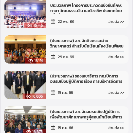
ประมวลภาพ โครงการประกวดแข่งขันทักษะ
ภาษา วัฒนธรรมจีน และวิชาชีพ ประเทศไทย
ครั้งที่ 5 ประจำปี 2566 (2023 Jinbu Cup)
อ่านต่อ >>
22 พ.ย. 66
16,146
(ประมวลภาพ) สช. จัดกิจกรรมค่าย
วิทยาศาสตร์ สำหรับนักเรียนห้องเรียนพิเศษ
วิทยาศาสตร์ รุ่นที่ 2 ระดับมัธยมศึกษาตอน
ต้น (2nd OPEC-IPST Science Enr...
อ่านต่อ >>
29 ก.ย. 66
16,191
(ประมวลภาพ) รองเลขาธิการ กช.เปิดการ
อบรมเชิงปฏิบัติการ เรื่อง การบริหารจัดการ
หลักสูตรสถานศึกษา การวัดและประเมินผล
และการจัดทำเอกสารหลักฐานการ...
อ่านต่อ >>
19 ก.ย. 66
16,606
(ประมวลภาพ) สช. จัดอบรมเชิงปฏิบัติการ
เพื่อพัฒนาศักยภาพครูผู้สอนนักเรียนพิการ
ในโรงเรียนการศึกษาพิเศษ
อ่านต่อ >>
15 ก.ย. 66
16,875