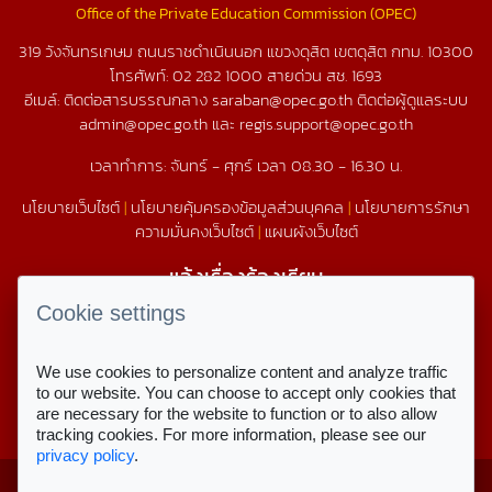
Office of the Private Education Commission (OPEC)
319 วังจันทรเกษม ถนนราชดำเนินนอก แขวงดุสิต เขตดุสิต กทม. 10300
โทรศัพท์:
02 282 1000
สายด่วน สช.
1693
อีเมล์: ติดต่อสารบรรณกลาง saraban@opec.go.th ติดต่อผู้ดูแลระบบ
admin@opec.go.th และ regis.support@opec.go.th
เวลาทำการ: จันทร์ - ศุกร์ เวลา 08.30 - 16.30 น.
นโยบายเว็บไซต์
|
นโยบายคุ้มครองข้อมูลส่วนบุคคล
|
นโยบายการรักษา
ความมั่นคงเว็บไซต์
|
แผนผังเว็บไซต์
แจ้งเรื่องร้องเรียน
1579
Cookie settings
We use cookies to personalize content and analyze traffic
สถิติการใช้งานเว็บไซต์
to our website. You can choose to accept only cookies that
are necessary for the website to function or to also allow
สถิติการเข้าชม
tracking cookies. For more information, please see our
privacy policy
.
Copyright © 2023 สำนักงานคณะกรรมการ
สำหรับเจ้าหน้าที่