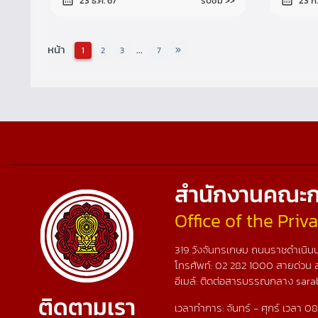
รับชม >>
23 ธ.ค. 67
23 ก.
หน้า
...
1
2
3
7
สำนักงานคณะก
Office of the Pri
319 วังจันทรเกษม ถนนราชดำเนินน
โทรศัพท์:
02 282 1000
สายด่วน 
อีเมล์: ติดต่อสารบรรณกลาง sara
ติดตามเรา
เวลาทำการ: จันทร์ - ศุกร์ เวลา 08