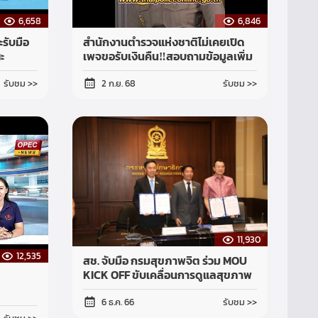
6,658
6,846
รับมือ
สำนักงานตำรวจแห่งชาติไม่เคยเปิด
ะ
เพจขอรับเงินคืน‼️สอบถามข้อมูลเพิ่ม
อกชน
เติมติดต่อศูนย์ AOC โทร 1441
รับชม >>
รับชม >>
2 ก.ย. 68
11,930
12,535
สช. จับมือ กรมสุขภาพจิต ร่วม MOU
KICK OFF ขับเคลื่อนการดูแลสุขภาพ
จิตนักเรียนโรงเรียนเอกชน
รับชม >>
6 ธ.ค. 66