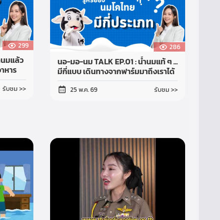
299
286
ำนมแล้ว
นอ-มอ-นม TALK EP.01 : น้ำนมแท้ ๆ ...
อาหาร
มีกี่แบบ เดินทางจากฟาร์มมาถึงเราได้
ยังไง?
รับชม >>
รับชม >>
25 พ.ค. 69