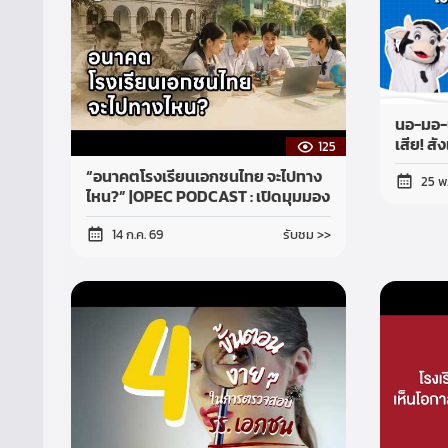
นอ-มอ-น
เสีย! ส
125
“อนาคตโรงเรียนเอกชนไทย จะไปทาง
25 พ
ไหน?” |OPEC PODCAST : เปิดมุมมอง
การศึกษาเอกชน
รับชม >>
14 ก.ค. 69