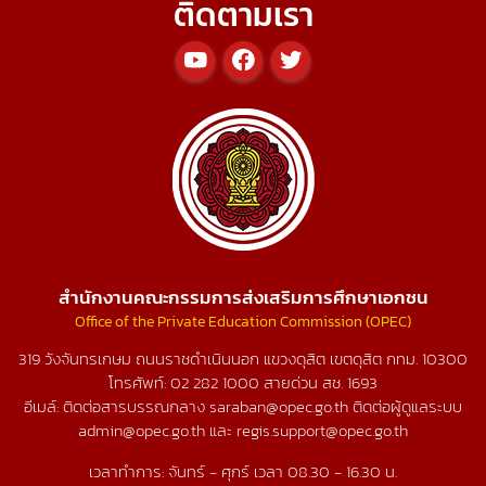
ติดตามเรา
สำนักงานคณะกรรมการส่งเสริมการศึกษาเอกชน
Office of the Private Education Commission (OPEC)
319 วังจันทรเกษม ถนนราชดำเนินนอก แขวงดุสิต เขตดุสิต กทม. 10300
โทรศัพท์:
02 282 1000
สายด่วน สช.
1693
อีเมล์: ติดต่อสารบรรณกลาง saraban@opec.go.th ติดต่อผู้ดูแลระบบ
admin@opec.go.th และ regis.support@opec.go.th
เวลาทำการ: จันทร์ - ศุกร์ เวลา 08.30 - 16.30 น.