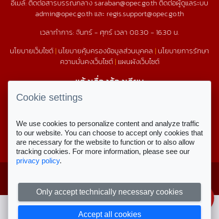
อีเมล์: ติดต่อสารบรรณกลาง saraban@opec.go.th ติดต่อผู้ดูแลระบบ
admin@opec.go.th และ regis.support@opec.go.th
เวลาทำการ: จันทร์ - ศุกร์ เวลา 08.30 - 16.30 น.
นโยบายเว็บไซต์
|
นโยบายคุ้มครองข้อมูลส่วนบุคคล
|
นโยบายการรักษา
ความมั่นคงเว็บไซต์
|
แผนผังเว็บไซต์
แจ้งเรื่องร้องเรียน
1579
Cookie settings
We use cookies to personalize content and analyze traffic
สถิติการใช้งานเว็บไซต์
to our website. You can choose to accept only cookies that
are necessary for the website to function or to also allow
สถิติการเข้าชม
tracking cookies. For more information, please see our
privacy policy
.
Copyright © 2023 สำนักงานคณะกรรมการ
สำหรับเจ้าหน้าที่
ส่งเสริมการศึกษาเอกชน
ลงชื่อเข้าใช้งาน
Only accept technically necessary cookies
Accept all cookies