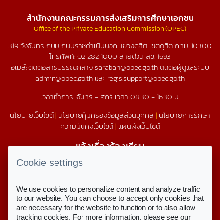
สำนักงานคณะกรรมการส่งเสริมการศึกษาเอกชน
Office of the Private Education Commission (OPEC)
319 วังจันทรเกษม ถนนราชดำเนินนอก แขวงดุสิต เขตดุสิต กทม. 10300
โทรศัพท์:
02 282 1000
สายด่วน สช.
1693
อีเมล์: ติดต่อสารบรรณกลาง saraban@opec.go.th ติดต่อผู้ดูแลระบบ
admin@opec.go.th และ regis.support@opec.go.th
เวลาทำการ: จันทร์ - ศุกร์ เวลา 08.30 - 16.30 น.
นโยบายเว็บไซต์
|
นโยบายคุ้มครองข้อมูลส่วนบุคคล
|
นโยบายการรักษา
ความมั่นคงเว็บไซต์
|
แผนผังเว็บไซต์
แจ้งเรื่องร้องเรียน
1579
Cookie settings
We use cookies to personalize content and analyze traffic
สถิติการใช้งานเว็บไซต์
to our website. You can choose to accept only cookies that
are necessary for the website to function or to also allow
สถิติการเข้าชม
tracking cookies. For more information, please see our