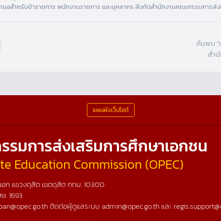
ขอสำหรับข้าราชการ พนักงานราชการ และบุคลากร สังกัดสำนักงานคณะกรรมการส่ง
ค้นพบ "
สำน
แผนผังเว็บไซต์
รรมการส่งเสริมการศึกษาเอกชน
vate Education Commission (OPEC)
อก แขวงดุสิต เขตดุสิต กทม. 10300
สช.
1693
ban@opec.go.th ติดต่อผู้ดูแลระบบ admin@opec.go.th และ regis.support@