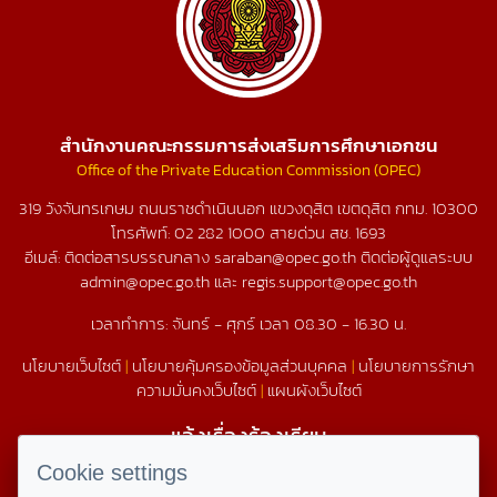
สำนักงานคณะกรรมการส่งเสริมการศึกษาเอกชน
Office of the Private Education Commission (OPEC)
319 วังจันทรเกษม ถนนราชดำเนินนอก แขวงดุสิต เขตดุสิต กทม. 10300
โทรศัพท์:
02 282 1000
สายด่วน สช.
1693
อีเมล์: ติดต่อสารบรรณกลาง saraban@opec.go.th ติดต่อผู้ดูแลระบบ
admin@opec.go.th และ regis.support@opec.go.th
เวลาทำการ: จันทร์ - ศุกร์ เวลา 08.30 - 16.30 น.
นโยบายเว็บไซต์
|
นโยบายคุ้มครองข้อมูลส่วนบุคคล
|
นโยบายการรักษา
ความมั่นคงเว็บไซต์
|
แผนผังเว็บไซต์
แจ้งเรื่องร้องเรียน
1579
Cookie settings