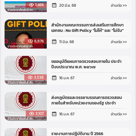
1,466
เอกชน สำนักงานปลัดกระทรวงศึกษาธิการ
อ่านต่อ >>
20 มิ.ย. 68
ข่าวประชาสัมพันธ์ สช.
สำนักงานคณะกรรมการส่งเสริมการศึกษา
เอกชน : No Gift Policy "ไม่ให้" และ "ไม่รับ"
ของขวัญและของกำนัลทุกประเภทจากการ
6,876
ปฏิบัติหน้าที่ ประจำปี 2569
อ่านต่อ >>
11 มิ.ย. 68
ข่าวประชาสัมพันธ์ สช.
ขออนุมัติแผนการตรวจสอบภายใน ประจำ
ปีงบประมาณ พ.ศ. ๒๕๖๗
3,538
อ่านต่อ >>
16 ม.ค. 67
ข่าวประชาสัมพันธ์ สช.
ส่งกฎบัตรและจรรยาบรรณการตรวจสอบ
ภายในสำหรับหน่วยงานของรัฐ ประจำ
ปีงบประมาณ ๒๕๖๗ และการเผยแพร่กฎ
3,107
บัตรฯ
อ่านต่อ >>
16 ม.ค. 67
ข่าวประชาสัมพันธ์ สช.
รายงานการปฏิบัติงาน ปี 2566