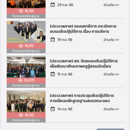
พิเศษวิทยาศาสตร์ รุ่นที่ 2 ระดับ
อ่านต่อ >>
29 ก.ย. 66
มัธยมศึกษาตอนต้น (2nd O...
16,199
กิจกรรมภายในกลุ่มงาน
(ประมวลภาพ) รองเลขาธิการ กช.เปิดการ
อบรมเชิงปฏิบัติการ เรื่อง การบริหาร
จัดการหลักสูตรสถานศึกษา การวัดและ
อ่านต่อ >>
19 ก.ย. 66
ประเมินผล และการจ...
16,612
กิจกรรมภายในกลุ่มงาน
(ประมวลภาพ) สช. จัดอบรมเชิงปฏิบัติการ
เพื่อพัฒนาศักยภาพครูผู้สอนนักเรียน
พิการในโรงเรียนการศึกษาพิเศษ
อ่านต่อ >>
15 ก.ย. 66
16,879
กิจกรรมภายในกลุ่มงาน
(ประมวลภาพ) การประชุมเชิงปฏิบัติการ
การเขียนหลักสูตรฐานสมรรถนะของ
โรงเรียนนอกระบบตามมาตรฐานอาชีพและ
อ่านต่อ >>
14 ก.ย. 66
คุณวุฒิวิชาชีพ เชื่อมโย...
16,140
กิจกรรมภายในกลุ่มงาน