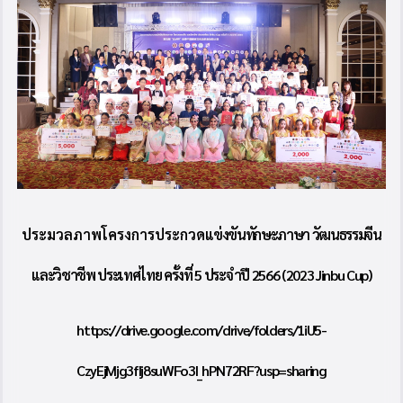
ประมวลภาพโครงการประกวด
แข่งขันทักษะภาษา วัฒนธรรมจีน
และวิชาชีพ ประเทศไทย ครั้งที่ 5 ประจำปี 2566 (2023
Jinbu Cup)
https://drive.google.com/drive/folders/1iU5-
CzyEjMjg3fIj8suWFo3I_hPN72RF?usp=sharing