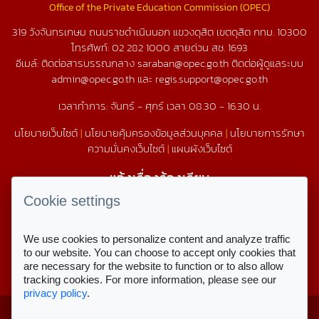
Office of the Private Education Commission (OPEC)
319 วังจันทรเกษม ถนนราชดำเนินนอก แขวงดุสิต เขตดุสิต กทม. 10300
โทรศัพท์:
02 282 1000
สายด่วน สช.
1693
อีเมล์: ติดต่อสารบรรณกลาง saraban@opec.go.th ติดต่อผู้ดูแลระบบ
admin@opec.go.th และ regis.support@opec.go.th
เวลาทำการ: จันทร์ - ศุกร์ เวลา 08.30 - 16.30 น.
นโยบายเว็บไซต์
|
นโยบายคุ้มครองข้อมูลส่วนบุคคล
|
นโยบายการรักษา
ความมั่นคงเว็บไซต์
|
แผนผังเว็บไซต์
แจ้งเรื่องร้องเรียน
1579
Cookie settings
We use cookies to personalize content and analyze traffic
สถิติการใช้งานเว็บไซต์
to our website. You can choose to accept only cookies that
are necessary for the website to function or to also allow
สถิติการเข้าชม
tracking cookies. For more information, please see our
privacy policy
.
Copyright © 2023 สำนักงานคณะกรรมการ
สำหรับเจ้าหน้าที่