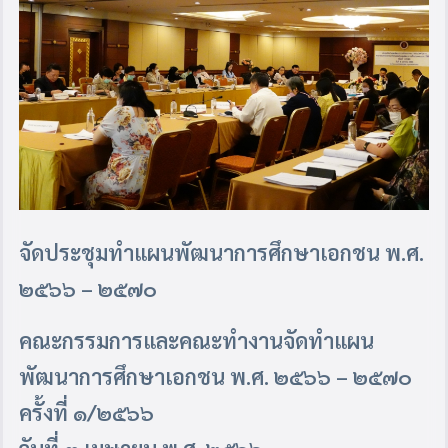
จัดประชุมทำแผนพัฒนาการศึกษาเอกชน พ.ศ.
๒๕๖๖ – ๒๕๗๐
คณะกรรมการและคณะทำงานจัดทำแผน
พัฒนาการศึกษาเอกชน พ.ศ. ๒๕๖๖ – ๒๕๗๐
ครั้งที่ ๑/๒๕๖๖