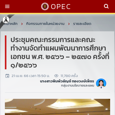
OPEC
หน้าหลัก
กิจกรรมภายในหน่วยงาน
รายละเอียด
ประชุมคณะกรรมการและคณะ
ทำงานจัดทำแผนพัฒนาการศึกษา
เอกชน พ.ศ. ๒๕๖๖ – ๒๕๗๐ ครั้งที่
๑/๒๕๖๖
21 เม.ย. 66 เวลา 15:50 น.
11,780 ครั้ง
นางสาวพิมพ์วลัญช์ ทองวงษ์เพ็ชร
กลุ่มงานนโยบายและแผน