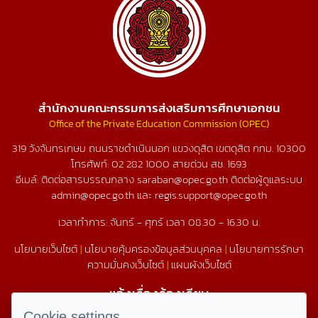
สำนักงานคณะกรรมการส่งเสริมการศึกษาเอกชน
Office of the Private Education Commission (OPEC)
319 วังจันทรเกษม ถนนราชดำเนินนอก แขวงดุสิต เขตดุสิต กทม. 10300
โทรศัพท์:
02 282 1000
สายด่วน สช.
1693
อีเมล์: ติดต่อสารบรรณกลาง saraban@opec.go.th ติดต่อผู้ดูแลระบบ
admin@opec.go.th และ regis.support@opec.go.th
เวลาทำการ: จันทร์ - ศุกร์ เวลา 08.30 - 16.30 น.
นโยบายเว็บไซต์
|
นโยบายคุ้มครองข้อมูลส่วนบุคคล
|
นโยบายการรักษา
ความมั่นคงเว็บไซต์
|
แผนผังเว็บไซต์
แจ้งเรื่องร้องเรียน
Cookie settings