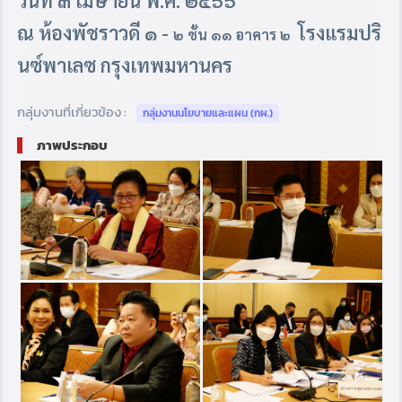
วันที่
๓ เมษายน พ.ศ. ๒๕๖๖
ณ ห้องพัชราวดี ๑
-
โรงแรมปริ
๒ ชั้น ๑๑ อาคาร ๒
นซ์พาเลซ กรุงเทพมหานคร
กลุ่มงานที่เกี่ยวข้อง :
กลุ่มงานนโยบายและแผน (กผ.)
ภาพประกอบ