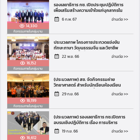
รองเลขาธิการ กช. เปิดประชุมปฏิบัติการ
เพื่อเสริมสร้างความเข้าใจแก่บุคลากรใน
การบริหารจัดการเงินอุดหนุน
อ่านต่อ >>
6 ก.พ. 67
14,330
กิจกรรมภายในกลุ่มงาน
ประมวลภาพ โครงการประกวดแข่งขัน
ทักษะภาษา วัฒนธรรมจีน และวิชาชีพ
ประเทศไทย ครั้งที่ 5 ประจำปี 2566 (2023
อ่านต่อ >>
22 พ.ย. 66
Jinbu Cup)
16,152
กิจกรรมภายในกลุ่มงาน
(ประมวลภาพ) สช. จัดกิจกรรมค่าย
วิทยาศาสตร์ สำหรับนักเรียนห้องเรียน
พิเศษวิทยาศาสตร์ รุ่นที่ 2 ระดับ
อ่านต่อ >>
29 ก.ย. 66
มัธยมศึกษาตอนต้น (2nd O...
16,199
กิจกรรมภายในกลุ่มงาน
(ประมวลภาพ) รองเลขาธิการ กช.เปิดการ
อบรมเชิงปฏิบัติการ เรื่อง การบริหาร
จัดการหลักสูตรสถานศึกษา การวัดและ
อ่านต่อ >>
19 ก.ย. 66
ประเมินผล และการจ...
16,612