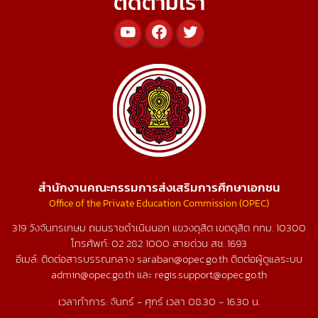
ติดตามเรา
สำนักงานคณะกรรมการส่งเสริมการศึกษาเอกชน
Office of the Private Education Commission (OPEC)
319 วังจันทรเกษม ถนนราชดำเนินนอก แขวงดุสิต เขตดุสิต กทม. 10300
โทรศัพท์:
02 282 1000
สายด่วน สช.
1693
อีเมล์: ติดต่อสารบรรณกลาง saraban@opec.go.th ติดต่อผู้ดูแลระบบ
admin@opec.go.th และ regis.support@opec.go.th
เวลาทำการ: จันทร์ - ศุกร์ เวลา 08.30 - 16.30 น.