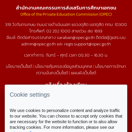
สำนักงานคณะกรรมการส่งเสริมการศึกษาเอกชน
Office of the Private Education Commission (OPEC)
319 วังจันทรเกษม ถนนราชดำเนินนอก แขวงดุสิต เขตดุสิต กทม. 10300
โทรศัพท์:
02 282 1000
สายด่วน สช.
1693
อีเมล์: ติดต่อสารบรรณกลาง saraban@opec.go.th ติดต่อผู้ดูแลระบบ
admin@opec.go.th และ regis.support@opec.go.th
เวลาทำการ: จันทร์ - ศุกร์ เวลา 08.30 - 16.30 น.
นโยบายเว็บไซต์
|
นโยบายคุ้มครองข้อมูลส่วนบุคคล
|
นโยบายการรักษา
ความมั่นคงเว็บไซต์
|
แผนผังเว็บไซต์
แจ้งเรื่องร้องเรียน
1579
Cookie settings
We use cookies to personalize content and analyze traffic
สถิติการใช้งานเว็บไซต์
to our website. You can choose to accept only cookies that
are necessary for the website to function or to also allow
สถิติการเข้าชม
tracking cookies. For more information, please see our