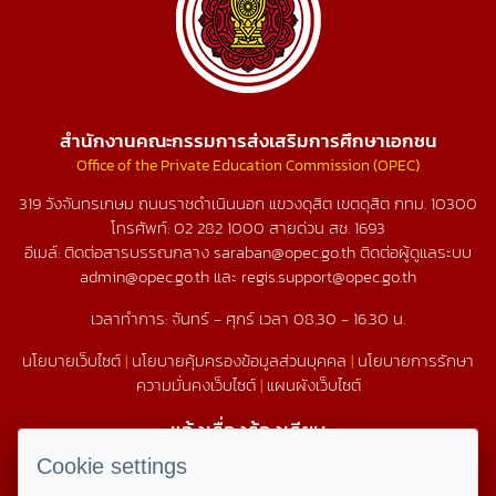
สำนักงานคณะกรรมการส่งเสริมการศึกษาเอกชน
Office of the Private Education Commission (OPEC)
319 วังจันทรเกษม ถนนราชดำเนินนอก แขวงดุสิต เขตดุสิต กทม. 10300
โทรศัพท์:
02 282 1000
สายด่วน สช.
1693
อีเมล์: ติดต่อสารบรรณกลาง saraban@opec.go.th ติดต่อผู้ดูแลระบบ
admin@opec.go.th และ regis.support@opec.go.th
เวลาทำการ: จันทร์ - ศุกร์ เวลา 08.30 - 16.30 น.
นโยบายเว็บไซต์
|
นโยบายคุ้มครองข้อมูลส่วนบุคคล
|
นโยบายการรักษา
ความมั่นคงเว็บไซต์
|
แผนผังเว็บไซต์
แจ้งเรื่องร้องเรียน
1579
Cookie settings