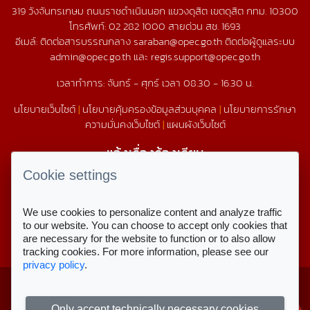
319 วังจันทรเกษม ถนนราชดำเนินนอก แขวงดุสิต เขตดุสิต กทม. 10300
โทรศัพท์:
02 282 1000
สายด่วน สช.
1693
อีเมล์: ติดต่อสารบรรณกลาง saraban@opec.go.th ติดต่อผู้ดูแลระบบ
admin@opec.go.th และ regis.support@opec.go.th
เวลาทำการ: จันทร์ - ศุกร์ เวลา 08.30 - 16.30 น.
นโยบายเว็บไซต์
|
นโยบายคุ้มครองข้อมูลส่วนบุคคล
|
นโยบายการรักษา
ความมั่นคงเว็บไซต์
|
แผนผังเว็บไซต์
แจ้งเรื่องร้องเรียน
1579
Cookie settings
We use cookies to personalize content and analyze traffic
สถิติการใช้งานเว็บไซต์
to our website. You can choose to accept only cookies that
are necessary for the website to function or to also allow
สถิติการเข้าชม
tracking cookies. For more information, please see our
privacy policy
.
Copyright © 2023 สำนักงานคณะกรรมการ
สำหรับเจ้าหน้าที่
ส่งเสริมการศึกษาเอกชน
ลงชื่อเข้าใช้งาน
Only accept technically necessary cookies