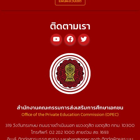
แผนผังเว็บไซต์
ติดตามเรา
สำนักงานคณะกรรมการส่งเสริมการศึกษาเอกชน
Office of the Private Education Commission (OPEC)
319 วังจันทรเกษม ถนนราชดำเนินนอก แขวงดุสิต เขตดุสิต กทม. 10300
โทรศัพท์:
02 282 1000
สายด่วน สช.
1693
อีเมล์: ติดต่อสารบรรณกลาง saraban@opec.go.th ติดต่อผู้ดูแลระบบ