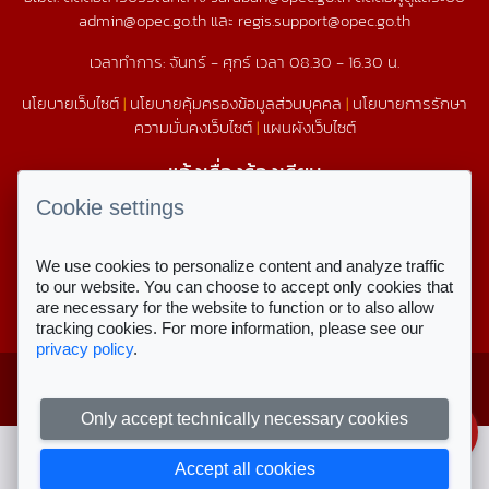
admin@opec.go.th และ regis.support@opec.go.th
เวลาทำการ: จันทร์ - ศุกร์ เวลา 08.30 - 16.30 น.
นโยบายเว็บไซต์
|
นโยบายคุ้มครองข้อมูลส่วนบุคคล
|
นโยบายการรักษา
ความมั่นคงเว็บไซต์
|
แผนผังเว็บไซต์
แจ้งเรื่องร้องเรียน
1579
Cookie settings
We use cookies to personalize content and analyze traffic
สถิติการใช้งานเว็บไซต์
to our website. You can choose to accept only cookies that
are necessary for the website to function or to also allow
สถิติการเข้าชม
tracking cookies. For more information, please see our
privacy policy
.
Copyright © 2023 สำนักงานคณะกรรมการ
สำหรับเจ้าหน้าที่
ส่งเสริมการศึกษาเอกชน
ลงชื่อเข้าใช้งาน
Only accept technically necessary cookies
Accept all cookies