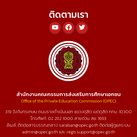
ติดตามเรา
สำนักงานคณะกรรมการส่งเสริมการศึกษาเอกชน
Office of the Private Education Commission (OPEC)
319 วังจันทรเกษม ถนนราชดำเนินนอก แขวงดุสิต เขตดุสิต กทม. 10300
โทรศัพท์:
02 282 1000
สายด่วน สช.
1693
อีเมล์: ติดต่อสารบรรณกลาง saraban@opec.go.th ติดต่อผู้ดูแลระบบ
admin@opec.go.th และ regis.support@opec.go.th