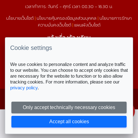
เวลาทำการ: จันทร์ - ศุกร์ เวลา 08.30 - 16.30 น.
นโยบายเว็บไซต์
|
นโยบายคุ้มครองข้อมูลส่วนบุคคล
|
นโยบายการรักษา
ความมั่นคงเว็บไซต์
|
แผนผังเว็บไซต์
แจ้งเรื่องร้องเรียน
1579
Cookie settings
We use cookies to personalize content and analyze traffic
สถิติการใช้งานเว็บไซต์
to our website. You can choose to accept only cookies that
are necessary for the website to function or to also allow
สถิติการเข้าชม
tracking cookies. For more information, please see our
privacy policy
.
Copyright © 2023 สำนักงานคณะกรรมการ
สำหรับเจ้าหน้าที่
ส่งเสริมการศึกษาเอกชน
ลงชื่อเข้าใช้งาน
Only accept technically necessary cookies
Accept all cookies