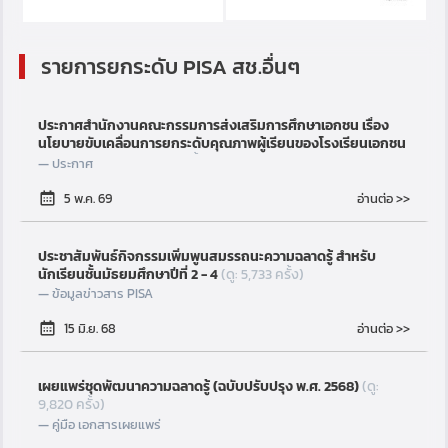
รายการยกระดับ PISA สช.อื่นๆ
ประกาศสำนักงานคณะกรรมการส่งเสริมการศึกษาเอกชน เรื่อง
นโยบายขับเคลื่อนการยกระดับคุณภาพผู้เรียนของโรงเรียนเอกชน
สู่มาตรฐานสากล
(ดู: 425 ครั้ง)
ประกาศ
อ่านต่อ >>
5 พ.ค. 69
ประชาสัมพันธ์กิจกรรมเพิ่มพูนสมรรถนะความฉลาดรู้ สำหรับ
นักเรียนชั้นมัธยมศึกษาปีที่ 2 - 4
(ดู: 5,733 ครั้ง)
ข้อมูลข่าวสาร PISA
อ่านต่อ >>
15 มิ.ย. 68
เผยแพร่ชุดพัฒนาความฉลาดรู้ (ฉบับปรับปรุง พ.ศ. 2568)
(ดู:
9,820 ครั้ง)
คู่มือ เอกสารเผยแพร่