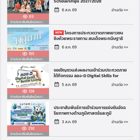
Scholarships 2027/2028
อ่านต่อ >>
6 ส.ค. 69
83
ข่าวประชาสัมพันธ์หน่วยงานอื่น
โครงการประกวดวาดภาพเยาวชน
ชิงถ้วยพระราชทาน สมเด็จพระกนิษฐาธิ
ราชเจ้า กรมสมเด็จพระเทพรัตนราชสุดาฯ
อ่านต่อ >>
6 ส.ค. 69
สยามบรมราชกุมารี ฮอร์ส อ...
155
ข่าวประชาสัมพันธ์หน่วยงานอื่น
ขอเชิญชวนส่งผลงานเข้าร่วมประกวดภาย
ใต้กิจกรรม ลอง-D Digital Skills for
Better Living
อ่านต่อ >>
5 ส.ค. 69
126
ข่าวประชาสัมพันธ์หน่วยงานอื่น
ประชาสัมพันธ์การเข้าร่วมการแข่งขันอัจฉ
ริยภาพทางด้านภูมิศาสตร์และภูมิ
สารสนเทศแห่งประเทศไทย ระดับ
อ่านต่อ >>
3 ส.ค. 69
มัธยมศึกษา ครั้งที่ 3 พ.ศ...
292
ข่าวประชาสัมพันธ์หน่วยงานอื่น