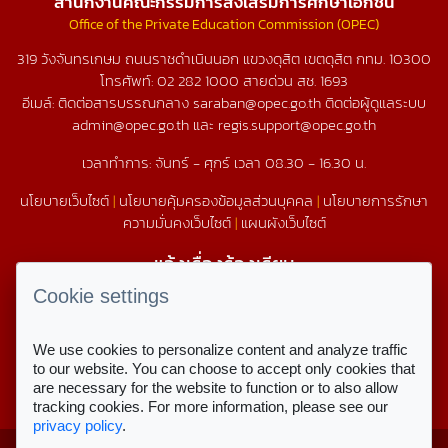
สำนักงานคณะกรรมการส่งเสริมการศึกษาเอกชน
Office of the Private Education Commission (OPEC)
319 วังจันทรเกษม ถนนราชดำเนินนอก แขวงดุสิต เขตดุสิต กทม. 10300
โทรศัพท์:
02 282 1000
สายด่วน สช.
1693
อีเมล์: ติดต่อสารบรรณกลาง saraban@opec.go.th ติดต่อผู้ดูแลระบบ
admin@opec.go.th และ regis.support@opec.go.th
เวลาทำการ: จันทร์ - ศุกร์ เวลา 08.30 - 16.30 น.
นโยบายเว็บไซต์
|
นโยบายคุ้มครองข้อมูลส่วนบุคคล
|
นโยบายการรักษา
ความมั่นคงเว็บไซต์
|
แผนผังเว็บไซต์
แจ้งเรื่องร้องเรียน
1579
Cookie settings
We use cookies to personalize content and analyze traffic
สถิติการใช้งานเว็บไซต์
to our website. You can choose to accept only cookies that
are necessary for the website to function or to also allow
สถิติการเข้าชม
tracking cookies. For more information, please see our
privacy policy
.
Copyright © 2023 สำนักงานคณะกรรมการ