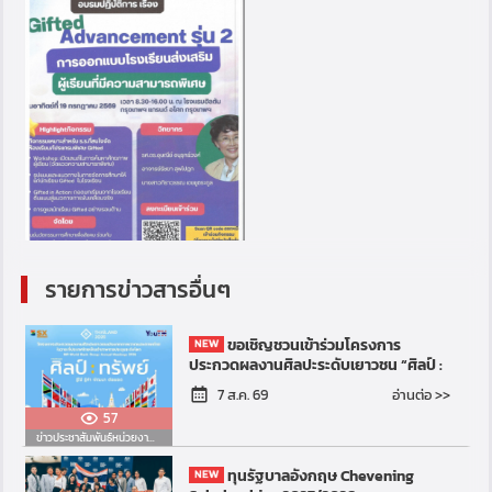
รายการข่าวสารอื่นๆ
ขอเชิญชวนเข้าร่วมโครงการ
ประกวดผลงานศิลปะระดับเยาวชน “ศิลป์ :
ทรัพย์” รู้ใช้ รู้ค่า พัฒนา ต่อยอด (Art for
อ่านต่อ >>
7 ส.ค. 69
Resilient Futur...
57
ข่าวประชาสัมพันธ์หน่วยงานอื่น
ทุนรัฐบาลอังกฤษ Chevening