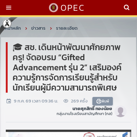
OPEC
หน้าหลัก
ข่าวสาร
รายละเอียด
🎓 สช. เดินหน้าพัฒนาศักยภาพ
ครู! จัดอบรม “Gifted
Advancement รุ่น 2” เสริมองค์
ความรู้การจัดการเรียนรู้สำหรับ
นักเรียนผู้มีความสามารถพิเศษ
9 ก.ค. 69 เวลา 09:36 น.
269 ครั้ง
พิมพ์
นายศุภสิทธิ์ ทองน้อย
กลุ่มงานโรงเรียนสามัญศึกษา (กส)