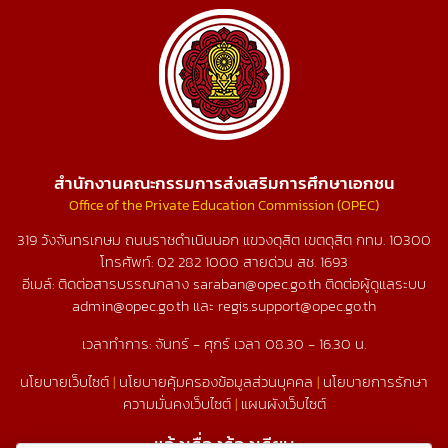
สำนักงานคณะกรรมการส่งเสริมการศึกษาเอกชน
Office of the Private Education Commission (OPEC)
319 วังจันทรเกษม ถนนราชดำเนินนอก แขวงดุสิต เขตดุสิต กทม. 10300
โทรศัพท์:
02 282 1000
สายด่วน สช.
1693
อีเมล์: ติดต่อสารบรรณกลาง saraban@opec.go.th ติดต่อผู้ดูแลระบบ
admin@opec.go.th และ regis.support@opec.go.th
เวลาทำการ: จันทร์ - ศุกร์ เวลา 08.30 - 16.30 น.
นโยบายเว็บไซต์
|
นโยบายคุ้มครองข้อมูลส่วนบุคคล
|
นโยบายการรักษา
ความมั่นคงเว็บไซต์
|
แผนผังเว็บไซต์
แจ้งเรื่องร้องเรียน