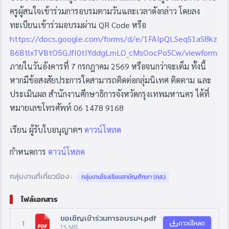
ครูผู้สนใจเข้าร่วมการอบรมตามวันและเวลาดังกล่าว โดยลง
ทะเบียนเข้าร่วมอบรมผ่าน QR Code หรือ
https://docs.google.com/forms/d/e/1FAIpQLSeqS1aS8kz
B6BtlxTVBtO5GJfI0tIYddgLmLO_cMsOocPoSCw/viewform
ภายในวันอังคารที่ 7 กรกฎาคม 2569 หรือจนกว่าจะเต็ม ทั้งนี้
หากมีข้อสงสัยประการใดสามารถติดต่อกลุ่มนิเทศ ติดตาม และ
ประเมินผล สำนักงานศึกษาธิการจังหวัดกรุงเทพมหานคร ได้ที่
หมายเลขโทรศัพท์ 06 1478 9168
เรียน ผู้รับใบอนุญาตฯ
ดาวน์โหลด
กำหนดการ
ดาวน์โหลด
กลุ่มงานที่เกี่ยวข้อง :
กลุ่มงานโรงเรียนสามัญศึกษา (กส.)
ไฟล์เอกสาร
ขอเชิญเข้าร่วมการอบรมฯ.pdf
1
ดาวน์โหลด
1.5 MB