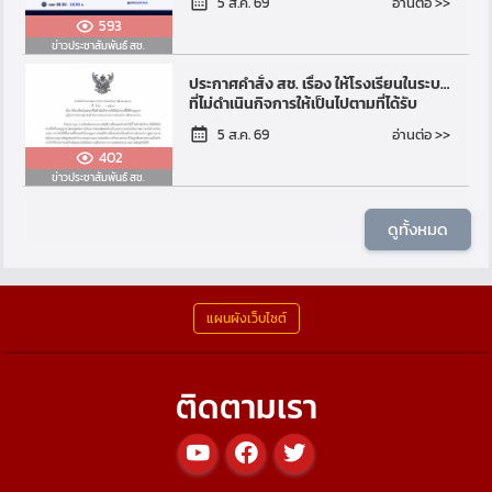
อ่านต่อ >>
5 ส.ค. 69
Community (PLC)...
593
ข่าวประชาสัมพันธ์ สช.
ประกาศคำสั่ง สช. เรื่อง ให้โรงเรียนในระบบ
ที่ไม่ดำเนินกิจการให้เป็นไปตามที่ได้รับ
อนุญาต อยู่ในความควบคุมของสำนักงาน
อ่านต่อ >>
5 ส.ค. 69
คณะกรร...
402
ข่าวประชาสัมพันธ์ สช.
ดูทั้งหมด
แผนผังเว็บไซต์
ติดตามเรา