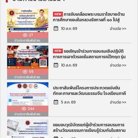
การขับเคลื่อนพระบรมราโชบายด้าน
การศึกษาของในหลวงรัชกาลที่ ๑๐ ไปสู่
การปฏิบัติในโรงเรียนเอกชน
อ่านต่อ >>
10 ส.ค. 69
27
ข่าวประชาสัมพันธ์ สช.
ขอเชิญเข้าร่วมการอบรมเชิงปฏิบัติ
การการเอาตัวรอดในสถานการณ์วิกฤต รุ่น
ที่ 4
อ่านต่อ >>
10 ส.ค. 69
59
ข่าวประชาสัมพันธ์ สช.
ประชาสัมพันธ์โครงการประกวดแข่งขัน
ทักษะภาษาและวัฒนธรรมจีน โรงเรียนภาคี
เครือข่าย MOU และ JTC และพันธมิตร
อ่านต่อ >>
5 ส.ค. 69
ทางการศึกษา ประจำป...
244
ข่าวประชาสัมพันธ์ สช.
ขอมอบวุฒิบัตรแก่ผู้เข้าร่วมการอบรมการ
สร้างวัฒนธรรมการเรียนรู้ร่วมกันในสถาน
ศึกษาจาก Professional Learning