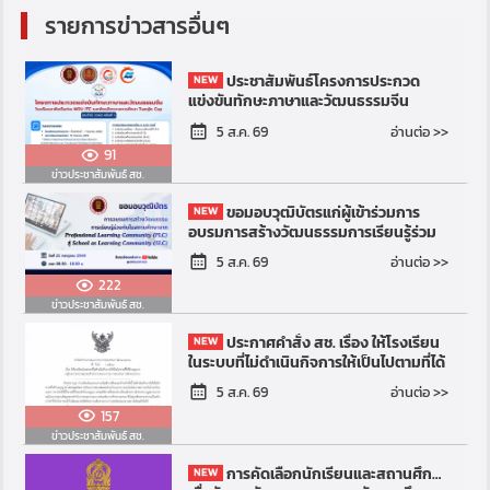
รายการข่าวสารอื่นๆ
ประชาสัมพันธ์โครงการประกวด
แข่งขันทักษะภาษาและวัฒนธรรมจีน
โรงเรียนภาคีเครือข่าย MOU และ JTC และ
อ่านต่อ >>
5 ส.ค. 69
พันธมิตรทางการศึกษา ประจำป...
91
ข่าวประชาสัมพันธ์ สช.
ขอมอบวุฒิบัตรแก่ผู้เข้าร่วมการ
อบรมการสร้างวัฒนธรรมการเรียนรู้ร่วม
กันในสถานศึกษาจาก Professional
อ่านต่อ >>
5 ส.ค. 69
Learning Community (PLC)...
222
ข่าวประชาสัมพันธ์ สช.
ประกาศคำสั่ง สช. เรื่อง ให้โรงเรียน
ในระบบที่ไม่ดำเนินกิจการให้เป็นไปตามที่ได้
รับอนุญาต อยู่ในความควบคุมของ
อ่านต่อ >>
5 ส.ค. 69
สำนักงานคณะกรร...
157
ข่าวประชาสัมพันธ์ สช.
การคัดเลือกนักเรียนและสถานศึกษา