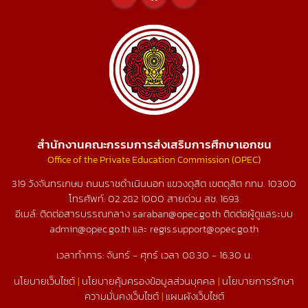
สำนักงานคณะกรรมการส่งเสริมการศึกษาเอกชน
Office of the Private Education Commission (OPEC)
319 วังจันทรเกษม ถนนราชดำเนินนอก แขวงดุสิต เขตดุสิต กทม. 10300
โทรศัพท์:
02 282 1000
สายด่วน สช.
1693
อีเมล์: ติดต่อสารบรรณกลาง saraban@opec.go.th ติดต่อผู้ดูแลระบบ
admin@opec.go.th และ regis.support@opec.go.th
เวลาทำการ: จันทร์ - ศุกร์ เวลา 08.30 - 16.30 น.
นโยบายเว็บไซต์
|
นโยบายคุ้มครองข้อมูลส่วนบุคคล
|
นโยบายการรักษา
ความมั่นคงเว็บไซต์
|
แผนผังเว็บไซต์