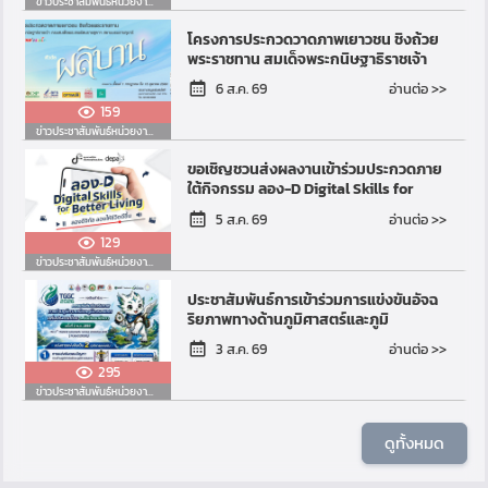
ข่าวประชาสัมพันธ์หน่วยงานอื่น
โครงการประกวดวาดภาพเยาวชน ชิงถ้วย
พระราชทาน สมเด็จพระกนิษฐาธิราชเจ้า
กรมสมเด็จพระเทพรัตนราชสุดาฯ สยาม
อ่านต่อ >>
6 ส.ค. 69
บรมราชกุมารี ฮอร์ส อ...
159
ข่าวประชาสัมพันธ์หน่วยงานอื่น
ขอเชิญชวนส่งผลงานเข้าร่วมประกวดภาย
ใต้กิจกรรม ลอง-D Digital Skills for
Better Living
อ่านต่อ >>
5 ส.ค. 69
129
ข่าวประชาสัมพันธ์หน่วยงานอื่น
ประชาสัมพันธ์การเข้าร่วมการแข่งขันอัจฉ
ริยภาพทางด้านภูมิศาสตร์และภูมิ
สารสนเทศแห่งประเทศไทย ระดับ
อ่านต่อ >>
3 ส.ค. 69
มัธยมศึกษา ครั้งที่ 3 พ.ศ...
295
ข่าวประชาสัมพันธ์หน่วยงานอื่น
ดูทั้งหมด