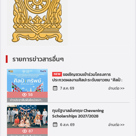
รายการข่าวสารอื่นๆ
ขอเชิญชวนเข้าร่วมโครงการ
ประกวดผลงานศิลปะระดับเยาวชน “ศิลป์ :
ทรัพย์” รู้ใช้ รู้ค่า พัฒนา ต่อยอด (Art for
อ่านต่อ >>
7 ส.ค. 69
Resilient Futur...
58
ข่าวประชาสัมพันธ์หน่วยงานอื่น
ทุนรัฐบาลอังกฤษ Chevening
Scholarships 2027/2028
อ่านต่อ >>
6 ส.ค. 69
87