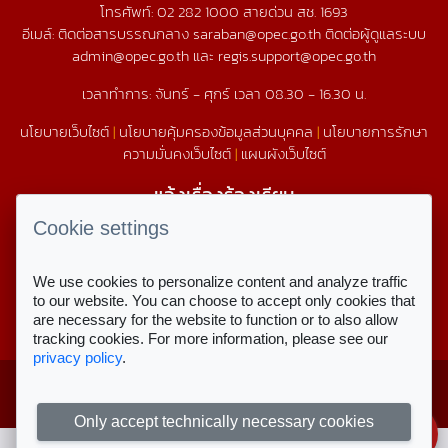
โทรศัพท์:
02 282 1000
สายด่วน สช.
1693
อีเมล์: ติดต่อสารบรรณกลาง saraban@opec.go.th ติดต่อผู้ดูแลระบบ
admin@opec.go.th และ regis.support@opec.go.th
เวลาทำการ: จันทร์ - ศุกร์ เวลา 08.30 - 16.30 น.
นโยบายเว็บไซต์
|
นโยบายคุ้มครองข้อมูลส่วนบุคคล
|
นโยบายการรักษา
ความมั่นคงเว็บไซต์
|
แผนผังเว็บไซต์
แจ้งเรื่องร้องเรียน
1579
Cookie settings
We use cookies to personalize content and analyze traffic
สถิติการใช้งานเว็บไซต์
to our website. You can choose to accept only cookies that
are necessary for the website to function or to also allow
สถิติการเข้าชม
tracking cookies. For more information, please see our
privacy policy
.
Copyright © 2023 สำนักงานคณะกรรมการ
สำหรับเจ้าหน้าที่
ส่งเสริมการศึกษาเอกชน
ลงชื่อเข้าใช้งาน
Only accept technically necessary cookies