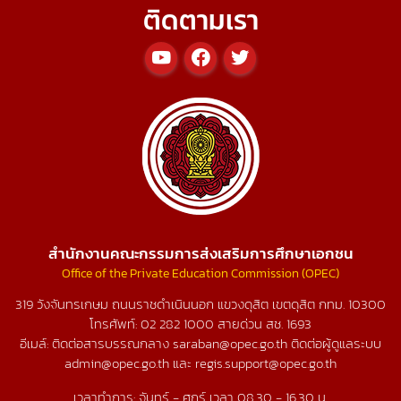
ติดตามเรา
สำนักงานคณะกรรมการส่งเสริมการศึกษาเอกชน
Office of the Private Education Commission (OPEC)
319 วังจันทรเกษม ถนนราชดำเนินนอก แขวงดุสิต เขตดุสิต กทม. 10300
โทรศัพท์:
02 282 1000
สายด่วน สช.
1693
อีเมล์: ติดต่อสารบรรณกลาง saraban@opec.go.th ติดต่อผู้ดูแลระบบ
admin@opec.go.th และ regis.support@opec.go.th
เวลาทำการ: จันทร์ - ศุกร์ เวลา 08.30 - 16.30 น.