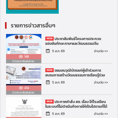
รายการข่าวสารอื่นๆ
ประชาสัมพันธ์โครงการประกวด
แข่งขันทักษะภาษาและวัฒนธรรมจีน
โรงเรียนภาคีเครือข่าย MOU และ JTC และ
อ่านต่อ >>
5 ส.ค. 69
พันธมิตรทางการศึกษา ประจำป...
146
ข่าวประชาสัมพันธ์ สช.
ขอมอบวุฒิบัตรแก่ผู้เข้าร่วมการ
อบรมการสร้างวัฒนธรรมการเรียนรู้ร่วม
กันในสถานศึกษาจาก Professional
อ่านต่อ >>
5 ส.ค. 69
Learning Community (PLC)...
414
ข่าวประชาสัมพันธ์ สช.
ประกาศคำสั่ง สช. เรื่อง ให้โรงเรียน
ในระบบที่ไม่ดำเนินกิจการให้เป็นไปตามที่ได้
รับอนุญาต อยู่ในความควบคุมของ
อ่านต่อ >>
5 ส.ค. 69
สำนักงานคณะกรร...