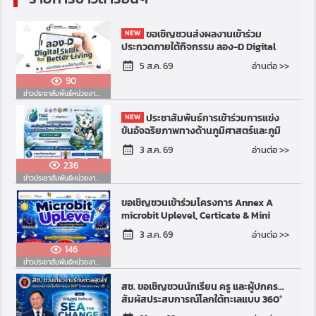
ขอเชิญชวนส่งผลงานเข้าร่วม
ประกวดภายใต้กิจกรรม ลอง-D Digital
Skills for Better Living
อ่านต่อ >>
5 ส.ค. 69
90
ข่าวประชาสัมพันธ์หน่วยงานอื่น
ประชาสัมพันธ์การเข้าร่วมการแข่ง
ขันอัจฉริยภาพทางด้านภูมิศาสตร์และภูมิ
สารสนเทศแห่งประเทศไทย ระดับ
อ่านต่อ >>
3 ส.ค. 69
มัธยมศึกษา ครั้งที่ 3 พ.ศ...
236
ข่าวประชาสัมพันธ์หน่วยงานอื่น
ขอเชิญชวนเข้าร่วมโครงการ Annex A
microbit Uplevel, Certicate & Mini
Social Innovation Challenge for
อ่านต่อ >>
3 ส.ค. 69
Primary Students
146
ข่าวประชาสัมพันธ์หน่วยงานอื่น
สช. ขอเชิญชวนนักเรียน ครู และผู้ปกครอง
สัมผัสประสบการณ์โลกใต้ทะเลแบบ 360°
กลางสยามพารากอน ฟรี! ในงาน “YOUNG