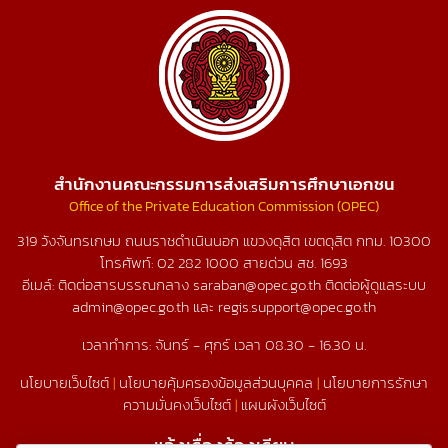
สำนักงานคณะกรรมการส่งเสริมการศึกษาเอกชน
Office of the Private Education Commission (OPEC)
319 วังจันทรเกษม ถนนราชดำเนินนอก แขวงดุสิต เขตดุสิต กทม. 10300
โทรศัพท์:
02 282 1000
สายด่วน สช.
1693
อีเมล์: ติดต่อสารบรรณกลาง saraban@opec.go.th ติดต่อผู้ดูแลระบบ
admin@opec.go.th และ regis.support@opec.go.th
เวลาทำการ: จันทร์ - ศุกร์ เวลา 08.30 - 16.30 น.
นโยบายเว็บไซต์
|
นโยบายคุ้มครองข้อมูลส่วนบุคคล
|
นโยบายการรักษา
ความมั่นคงเว็บไซต์
|
แผนผังเว็บไซต์
แจ้งเรื่องร้องเรียน