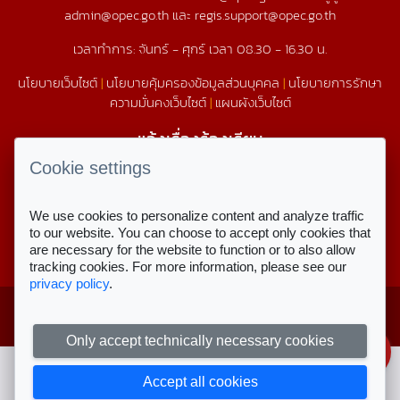
admin@opec.go.th และ regis.support@opec.go.th
เวลาทำการ: จันทร์ - ศุกร์ เวลา 08.30 - 16.30 น.
นโยบายเว็บไซต์
|
นโยบายคุ้มครองข้อมูลส่วนบุคคล
|
นโยบายการรักษา
ความมั่นคงเว็บไซต์
|
แผนผังเว็บไซต์
แจ้งเรื่องร้องเรียน
1579
Cookie settings
We use cookies to personalize content and analyze traffic
สถิติการใช้งานเว็บไซต์
to our website. You can choose to accept only cookies that
are necessary for the website to function or to also allow
สถิติการเข้าชม
tracking cookies. For more information, please see our
privacy policy
.
Copyright © 2023 สำนักงานคณะกรรมการ
สำหรับเจ้าหน้าที่
ส่งเสริมการศึกษาเอกชน
ลงชื่อเข้าใช้งาน
Only accept technically necessary cookies
Accept all cookies