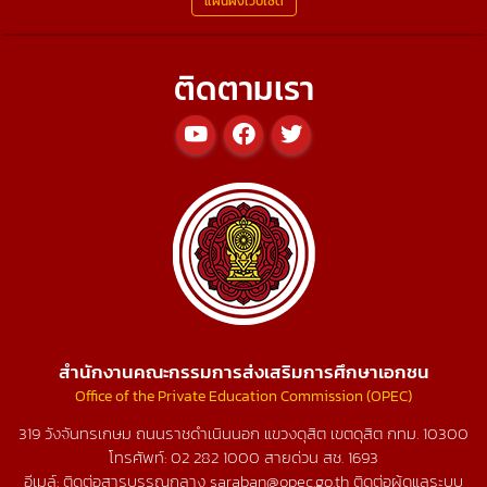
แผนผังเว็บไซต์
ติดตามเรา
สำนักงานคณะกรรมการส่งเสริมการศึกษาเอกชน
Office of the Private Education Commission (OPEC)
319 วังจันทรเกษม ถนนราชดำเนินนอก แขวงดุสิต เขตดุสิต กทม. 10300
โทรศัพท์:
02 282 1000
สายด่วน สช.
1693
อีเมล์: ติดต่อสารบรรณกลาง saraban@opec.go.th ติดต่อผู้ดูแลระบบ