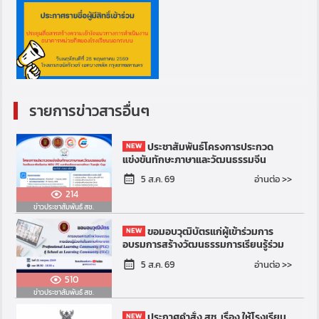
รายการข่าวสารอื่นๆ
ประชาสัมพันธ์โครงการประกวด
แข่งขันทักษะภาษาและวัฒนธรรมจีน
โรงเรียนภาคีเครือข่าย MOU และ JTC และ
อ่านต่อ >>
5 ส.ค. 69
พันธมิตรทางการศึกษา ประจำป...
214
ข่าวประชาสัมพันธ์ สช.
ขอมอบวุฒิบัตรแก่ผู้เข้าร่วมการ
อบรมการสร้างวัฒนธรรมการเรียนรู้ร่วม
กันในสถานศึกษาจาก Professional
อ่านต่อ >>
5 ส.ค. 69
Learning Community (PLC)...
510
ข่าวประชาสัมพันธ์ สช.
ประกาศคำสั่ง สช. เรื่อง ให้โรงเรียน