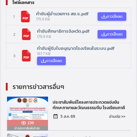
ไฟล์เอกสาร
กำชับผู้อำนวยการ สช.จ..pdf
1
ดาวน์โหลด
175.9 KB
กำชับศึกษาธิการจังหวัด.pdf
2
ดาวน์โหลด
178.6 KB
กำชับผู้รับใบอนุญาตโรงเรียนในระบบ.pdf
167.7 KB
3
ดาวน์โหลด
รายการข่าวสารอื่นๆ
ประชาสัมพันธ์โครงการประกวดแข่งขัน
ทักษะภาษาและวัฒนธรรมจีน โรงเรียนภาคี
เครือข่าย MOU และ JTC และพันธมิตร
อ่านต่อ >>
5 ส.ค. 69
ทางการศึกษา ประจำป...
236
ข่าวประชาสัมพันธ์ สช.