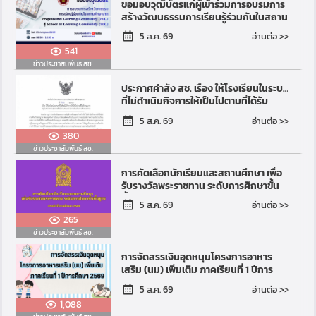
ขอมอบวุฒิบัตรแก่ผู้เข้าร่วมการอบรมการ
สร้างวัฒนธรรมการเรียนรู้ร่วมกันในสถาน
ศึกษาจาก Professional Learning
อ่านต่อ >>
5 ส.ค. 69
Community (PLC)...
541
ข่าวประชาสัมพันธ์ สช.
ประกาศคำสั่ง สช. เรื่อง ให้โรงเรียนในระบบ
ที่ไม่ดำเนินกิจการให้เป็นไปตามที่ได้รับ
อนุญาต อยู่ในความควบคุมของสำนักงาน
อ่านต่อ >>
5 ส.ค. 69
คณะกรร...
380
ข่าวประชาสัมพันธ์ สช.
การคัดเลือกนักเรียนและสถานศึกษา เพื่อ
รับรางวัลพระราชทาน ระดับการศึกษาขั้น
พื้นฐาน ประจำปีการศึกษา 2569
อ่านต่อ >>
5 ส.ค. 69
265
ข่าวประชาสัมพันธ์ สช.
การจัดสรรเงินอุดหนุนโครงการอาหาร
เสริม (นม) เพิ่มเติม ภาคเรียนที่ 1 ปีการ
ศึกษา 2569
อ่านต่อ >>
5 ส.ค. 69
1,088