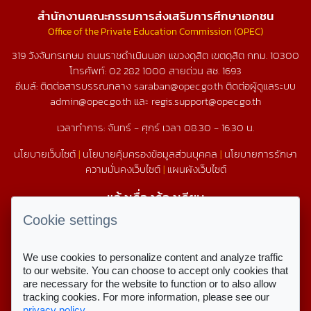
สำนักงานคณะกรรมการส่งเสริมการศึกษาเอกชน
Office of the Private Education Commission (OPEC)
319 วังจันทรเกษม ถนนราชดำเนินนอก แขวงดุสิต เขตดุสิต กทม. 10300
โทรศัพท์:
02 282 1000
สายด่วน สช.
1693
อีเมล์: ติดต่อสารบรรณกลาง saraban@opec.go.th ติดต่อผู้ดูแลระบบ
admin@opec.go.th และ regis.support@opec.go.th
เวลาทำการ: จันทร์ - ศุกร์ เวลา 08.30 - 16.30 น.
นโยบายเว็บไซต์
|
นโยบายคุ้มครองข้อมูลส่วนบุคคล
|
นโยบายการรักษา
ความมั่นคงเว็บไซต์
|
แผนผังเว็บไซต์
แจ้งเรื่องร้องเรียน
1579
Cookie settings
We use cookies to personalize content and analyze traffic
สถิติการใช้งานเว็บไซต์
to our website. You can choose to accept only cookies that
are necessary for the website to function or to also allow
สถิติการเข้าชม
tracking cookies. For more information, please see our
privacy policy
.