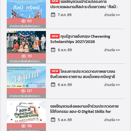
ขอเชิญชวนเข้าร่วมโครงการ
ประกวดผลงานศิลปะระดับเยาวชน “ศิลป์ :
ทรัพย์” รู้ใช้ รู้ค่า พัฒนา ต่อยอด (Art for
อ่านต่อ >>
7 ส.ค. 69
Resilient Futur...
50
ข่าวประชาสัมพันธ์หน่วยงานอื่น
ทุนรัฐบาลอังกฤษ Chevening
Scholarships 2027/2028
อ่านต่อ >>
6 ส.ค. 69
70
ข่าวประชาสัมพันธ์หน่วยงานอื่น
โครงการประกวดวาดภาพเยาวชน
ชิงถ้วยพระราชทาน สมเด็จพระกนิษฐาธิ
ราชเจ้า กรมสมเด็จพระเทพรัตนราชสุดาฯ
อ่านต่อ >>
6 ส.ค. 69
สยามบรมราชกุมารี ฮอร์ส อ...
137
ข่าวประชาสัมพันธ์หน่วยงานอื่น
ขอเชิญชวนส่งผลงานเข้าร่วมประกวดภาย
ใต้กิจกรรม ลอง-D Digital Skills for
Better Living
อ่านต่อ >>
5 ส.ค. 69
118