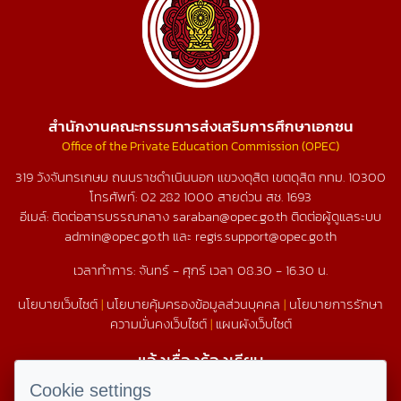
สำนักงานคณะกรรมการส่งเสริมการศึกษาเอกชน
Office of the Private Education Commission (OPEC)
319 วังจันทรเกษม ถนนราชดำเนินนอก แขวงดุสิต เขตดุสิต กทม. 10300
โทรศัพท์:
02 282 1000
สายด่วน สช.
1693
อีเมล์: ติดต่อสารบรรณกลาง saraban@opec.go.th ติดต่อผู้ดูแลระบบ
admin@opec.go.th และ regis.support@opec.go.th
เวลาทำการ: จันทร์ - ศุกร์ เวลา 08.30 - 16.30 น.
นโยบายเว็บไซต์
|
นโยบายคุ้มครองข้อมูลส่วนบุคคล
|
นโยบายการรักษา
ความมั่นคงเว็บไซต์
|
แผนผังเว็บไซต์
แจ้งเรื่องร้องเรียน
1579
Cookie settings