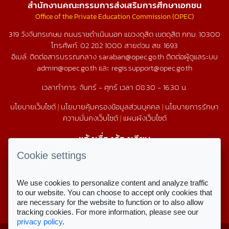
สำนักงานคณะกรรมการส่งเสริมการศึกษาเอกชน
Office of the Private Education Commission (OPEC)
319 วังจันทรเกษม ถนนราชดำเนินนอก แขวงดุสิต เขตดุสิต กทม. 10300
โทรศัพท์:
02 282 1000
สายด่วน สช.
1693
อีเมล์: ติดต่อสารบรรณกลาง saraban@opec.go.th ติดต่อผู้ดูแลระบบ
admin@opec.go.th และ regis.support@opec.go.th
เวลาทำการ: จันทร์ - ศุกร์ เวลา 08.30 - 16.30 น.
นโยบายเว็บไซต์
|
นโยบายคุ้มครองข้อมูลส่วนบุคคล
|
นโยบายการรักษา
ความมั่นคงเว็บไซต์
|
แผนผังเว็บไซต์
แจ้งเรื่องร้องเรียน
1579
Cookie settings
We use cookies to personalize content and analyze traffic
สถิติการใช้งานเว็บไซต์
to our website. You can choose to accept only cookies that
are necessary for the website to function or to also allow
สถิติการเข้าชม
tracking cookies. For more information, please see our
privacy policy
.