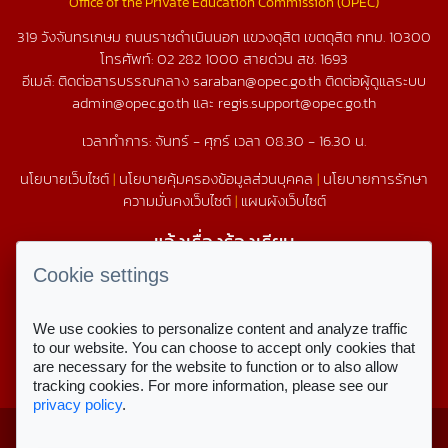
Office of the Private Education Commission (OPEC)
319 วังจันทรเกษม ถนนราชดำเนินนอก แขวงดุสิต เขตดุสิต กทม. 10300
โทรศัพท์:
02 282 1000
สายด่วน สช.
1693
อีเมล์: ติดต่อสารบรรณกลาง saraban@opec.go.th ติดต่อผู้ดูแลระบบ
admin@opec.go.th และ regis.support@opec.go.th
เวลาทำการ: จันทร์ - ศุกร์ เวลา 08.30 - 16.30 น.
นโยบายเว็บไซต์
|
นโยบายคุ้มครองข้อมูลส่วนบุคคล
|
นโยบายการรักษา
ความมั่นคงเว็บไซต์
|
แผนผังเว็บไซต์
แจ้งเรื่องร้องเรียน
1579
Cookie settings
We use cookies to personalize content and analyze traffic
สถิติการใช้งานเว็บไซต์
to our website. You can choose to accept only cookies that
are necessary for the website to function or to also allow
สถิติการเข้าชม
tracking cookies. For more information, please see our
privacy policy
.
Copyright © 2023 สำนักงานคณะกรรมการ
สำหรับเจ้าหน้าที่