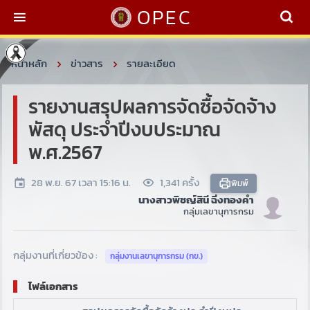
OPEC
หน้าหลัก
ข่าวสาร
รายละเอียด
รายงานสรุปผลการจัดซื้อจัดจ้าง
พัสดุ ประจำปีงบประมาณ
พ.ศ.2567
28 พ.ย. 67 เวลา 15:16 น.
1,341 ครั้ง
พิมพ์
นางสาวพิชญ์สินี ฉิ่งทองคำ
กลุ่มเลขานุการกรม
กลุ่มงานที่เกี่ยวข้อง :
กลุ่มงานเลขานุการกรม (กข.)
ไฟล์เอกสาร