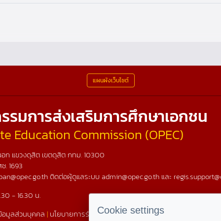
แผนผังเว็บไซต์
รรมการส่งเสริมการศึกษาเอกชน
vate Education Commission (OPEC)
อก แขวงดุสิต เขตดุสิต กทม. 10300
สช.
1693
ban@opec.go.th ติดต่อผู้ดูแลระบบ admin@opec.go.th และ regis.support@
.30 - 16.30 น.
Cookie settings
้อมูลส่วนบุคคล
|
นโยบายการรักษาความมั่นคงเว็บไซต์
|
แผนผังเว็บไซต์