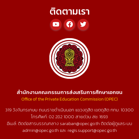
ติดตามเรา
สำนักงานคณะกรรมการส่งเสริมการศึกษาเอกชน
Office of the Private Education Commission (OPEC)
319 วังจันทรเกษม ถนนราชดำเนินนอก แขวงดุสิต เขตดุสิต กทม. 10300
โทรศัพท์:
02 282 1000
สายด่วน สช.
1693
อีเมล์: ติดต่อสารบรรณกลาง saraban@opec.go.th ติดต่อผู้ดูแลระบบ
admin@opec.go.th และ regis.support@opec.go.th