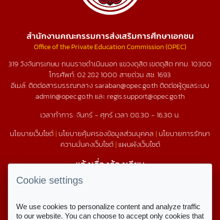
สำนักงานคณะกรรมการส่งเสริมการศึกษาเอกชน
Office of the Private Education Commission (OPEC)
319 วังจันทรเกษม ถนนราชดำเนินนอก แขวงดุสิต เขตดุสิต กทม. 10300
โทรศัพท์:
02 282 1000
สายด่วน สช.
1693
อีเมล์: ติดต่อสารบรรณกลาง saraban@opec.go.th ติดต่อผู้ดูแลระบบ
admin@opec.go.th และ regis.support@opec.go.th
เวลาทำการ: จันทร์ - ศุกร์ เวลา 08.30 - 16.30 น.
นโยบายเว็บไซต์
|
นโยบายคุ้มครองข้อมูลส่วนบุคคล
|
นโยบายการรักษา
ความมั่นคงเว็บไซต์
|
แผนผังเว็บไซต์
แจ้งเรื่องร้องเรียน
1579
Cookie settings
We use cookies to personalize content and analyze traffic
สถิติการใช้งานเว็บไซต์
to our website. You can choose to accept only cookies that