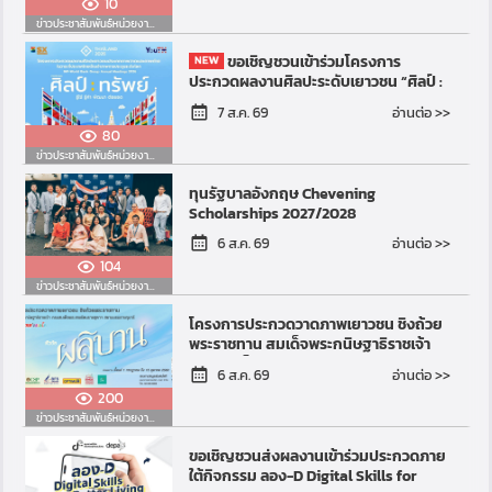
10
ข่าวประชาสัมพันธ์หน่วยงานอื่น
ขอเชิญชวนเข้าร่วมโครงการ
ประกวดผลงานศิลปะระดับเยาวชน “ศิลป์ :
ทรัพย์” รู้ใช้ รู้ค่า พัฒนา ต่อยอด (Art for
อ่านต่อ >>
7 ส.ค. 69
Resilient Futur...
80
ข่าวประชาสัมพันธ์หน่วยงานอื่น
ทุนรัฐบาลอังกฤษ Chevening
Scholarships 2027/2028
อ่านต่อ >>
6 ส.ค. 69
104
ข่าวประชาสัมพันธ์หน่วยงานอื่น
โครงการประกวดวาดภาพเยาวชน ชิงถ้วย
พระราชทาน สมเด็จพระกนิษฐาธิราชเจ้า
กรมสมเด็จพระเทพรัตนราชสุดาฯ สยาม
อ่านต่อ >>
6 ส.ค. 69
บรมราชกุมารี ฮอร์ส อ...
200
ข่าวประชาสัมพันธ์หน่วยงานอื่น
ขอเชิญชวนส่งผลงานเข้าร่วมประกวดภาย
ใต้กิจกรรม ลอง-D Digital Skills for