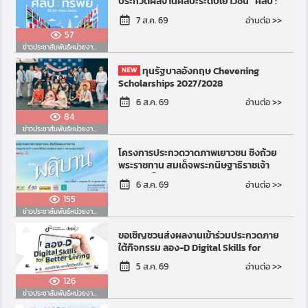
ประกวดผลงานศิลปะระดับเยาวชน “ศิลป์ :
ทรัพย์” รู้ใช้ รู้ค่า พัฒนา ต่อยอด (Art for
อ่านต่อ >>
7 ส.ค. 69
Resilient Futur...
57
ข่าวประชาสัมพันธ์หน่วยงานอื่น
ทุนรัฐบาลอังกฤษ Chevening
Scholarships 2027/2028
อ่านต่อ >>
6 ส.ค. 69
84
ข่าวประชาสัมพันธ์หน่วยงานอื่น
โครงการประกวดวาดภาพเยาวชน ชิงถ้วย
พระราชทาน สมเด็จพระกนิษฐาธิราชเจ้า
กรมสมเด็จพระเทพรัตนราชสุดาฯ สยาม
อ่านต่อ >>
6 ส.ค. 69
บรมราชกุมารี ฮอร์ส อ...
155
ข่าวประชาสัมพันธ์หน่วยงานอื่น
ขอเชิญชวนส่งผลงานเข้าร่วมประกวดภาย
ใต้กิจกรรม ลอง-D Digital Skills for
Better Living
อ่านต่อ >>
5 ส.ค. 69
126
ข่าวประชาสัมพันธ์หน่วยงานอื่น