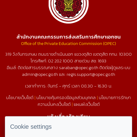
สำนักงานคณะกรรมการส่งเสริมการศึกษาเอกชน
Office of the Private Education Commission (OPEC)
319 วังจันทรเกษม ถนนราชดำเนินนอก แขวงดุสิต เขตดุสิต กทม. 10300
โทรศัพท์:
02 282 1000
สายด่วน สช.
1693
อีเมล์: ติดต่อสารบรรณกลาง saraban@opec.go.th ติดต่อผู้ดูแลระบบ
admin@opec.go.th และ regis.support@opec.go.th
เวลาทำการ: จันทร์ - ศุกร์ เวลา 08.30 - 16.30 น.
นโยบายเว็บไซต์
|
นโยบายคุ้มครองข้อมูลส่วนบุคคล
|
นโยบายการรักษา
ความมั่นคงเว็บไซต์
|
แผนผังเว็บไซต์
แจ้งเรื่องร้องเรียน
1579
Cookie settings