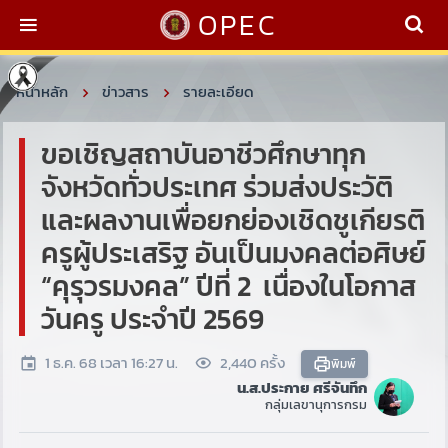
OPEC
หน้าหลัก
ข่าวสาร
รายละเอียด
ขอเชิญสถาบันอาชีวศึกษาทุก
จังหวัดทั่วประเทศ ร่วมส่งประวัติ
และผลงานเพื่อยกย่องเชิดชูเกียรติ
ครูผู้ประเสริฐ อันเป็นมงคลต่อศิษย์
“คุรุวรมงคล” ปีที่ 2 เนื่องในโอกาส
วันครู ประจำปี 2569
1 ธ.ค. 68 เวลา 16:27 น.
2,440 ครั้ง
พิมพ์
น.ส.ประกาย ศรีจันทึก
กลุ่มเลขานุการกรม