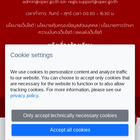
admin@opec.go.th และ regis.support@opec.go.th
เวลาทำการ: จันทร์ - ศุกร์ เวลา 08.30 - 16.30 น.
นโยบายเว็บไซต์
|
นโยบายคุ้มครองข้อมูลส่วนบุคคล
|
นโยบายการรักษา
ความมั่นคงเว็บไซต์
|
แผนผังเว็บไซต์
แจ้งเรื่องร้องเรียน
1579
Cookie settings
We use cookies to personalize content and analyze traffic
สถิติการใช้งานเว็บไซต์
to our website. You can choose to accept only cookies that
are necessary for the website to function or to also allow
สถิติการเข้าชม
tracking cookies. For more information, please see our
privacy policy
.
Copyright © 2023 สำนักงานคณะกรรมการ
สำหรับเจ้าหน้าที่
ส่งเสริมการศึกษาเอกชน
ลงชื่อเข้าใช้งาน
Only accept technically necessary cookies
Accept all cookies