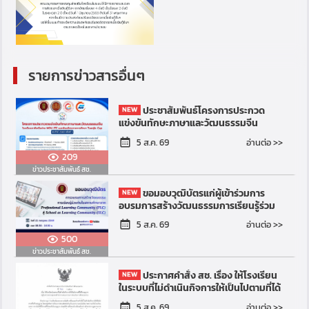
รายการข่าวสารอื่นๆ
ประชาสัมพันธ์โครงการประกวด
แข่งขันทักษะภาษาและวัฒนธรรมจีน
โรงเรียนภาคีเครือข่าย MOU และ JTC และ
อ่านต่อ >>
5 ส.ค. 69
พันธมิตรทางการศึกษา ประจำป...
209
ข่าวประชาสัมพันธ์ สช.
ขอมอบวุฒิบัตรแก่ผู้เข้าร่วมการ
อบรมการสร้างวัฒนธรรมการเรียนรู้ร่วม
กันในสถานศึกษาจาก Professional
อ่านต่อ >>
5 ส.ค. 69
Learning Community (PLC)...
500
ข่าวประชาสัมพันธ์ สช.
ประกาศคำสั่ง สช. เรื่อง ให้โรงเรียน
ในระบบที่ไม่ดำเนินกิจการให้เป็นไปตามที่ได้
รับอนุญาต อยู่ในความควบคุมของ
อ่านต่อ >>
5 ส.ค. 69