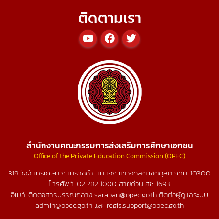
ติดตามเรา
สำนักงานคณะกรรมการส่งเสริมการศึกษาเอกชน
Office of the Private Education Commission (OPEC)
319 วังจันทรเกษม ถนนราชดำเนินนอก แขวงดุสิต เขตดุสิต กทม. 10300
โทรศัพท์:
02 282 1000
สายด่วน สช.
1693
อีเมล์: ติดต่อสารบรรณกลาง saraban@opec.go.th ติดต่อผู้ดูแลระบบ
admin@opec.go.th และ regis.support@opec.go.th