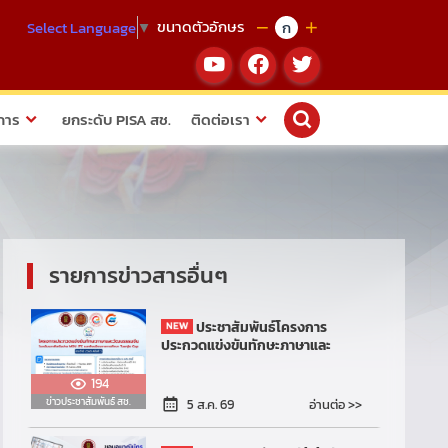
ขนาดตัวอักษร
ก
Select Language
▼
การ
ยกระดับ PISA สช.
ติดต่อเรา
รายการข่าวสารอื่นๆ
ประชาสัมพันธ์โครงการ
ประกวดแข่งขันทักษะภาษาและ
วัฒนธรรมจีน โรงเรียนภาคีเครือ
ข่าย MOU และ JTC และพันธมิตร
194
ทางการศึกษา ประจำป...
ข่าวประชาสัมพันธ์ สช.
อ่านต่อ >>
5 ส.ค. 69