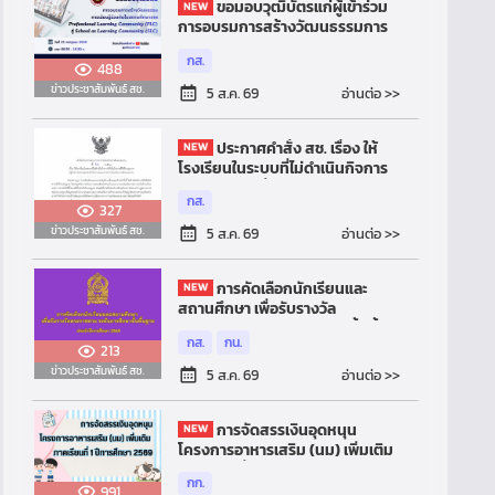
ขอมอบวุฒิบัตรแก่ผู้เข้าร่วม
การอบรมการสร้างวัฒนธรรมการ
เรียนรู้ร่วมกันในสถานศึกษาจาก
กส.
Professional Learning
488
Community (PLC)...
ข่าวประชาสัมพันธ์ สช.
อ่านต่อ >>
5 ส.ค. 69
ประกาศคำสั่ง สช. เรื่อง ให้
โรงเรียนในระบบที่ไม่ดำเนินกิจการ
ให้เป็นไปตามที่ได้รับอนุญาต อยู่ใน
กส.
ความควบคุมของสำนักงานคณะ
327
กรร...
ข่าวประชาสัมพันธ์ สช.
อ่านต่อ >>
5 ส.ค. 69
การคัดเลือกนักเรียนและ
สถานศึกษา เพื่อรับรางวัล
พระราชทาน ระดับการศึกษาขั้นพื้น
กส.
กน.
ฐาน ประจำปีการศึกษา 2569
213
ข่าวประชาสัมพันธ์ สช.
อ่านต่อ >>
5 ส.ค. 69
การจัดสรรเงินอุดหนุน
โครงการอาหารเสริม (นม) เพิ่มเติม
ภาคเรียนที่ 1 ปีการศึกษา 2569
กก.
991