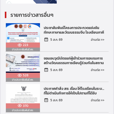
รายการข่าวสารอื่นๆ
ประชาสัมพันธ์โครงการประกวดแข่งขัน
ทักษะภาษาและวัฒนธรรมจีน โรงเรียนภาคี
เครือข่าย MOU และ JTC และพันธมิตร
อ่านต่อ >>
5 ส.ค. 69
ทางการศึกษา ประจำป...
223
ข่าวประชาสัมพันธ์ สช.
ขอมอบวุฒิบัตรแก่ผู้เข้าร่วมการอบรมการ
สร้างวัฒนธรรมการเรียนรู้ร่วมกันในสถาน
ศึกษาจาก Professional Learning
อ่านต่อ >>
5 ส.ค. 69
Community (PLC)...
528
ข่าวประชาสัมพันธ์ สช.
ประกาศคำสั่ง สช. เรื่อง ให้โรงเรียนในระบบ
ที่ไม่ดำเนินกิจการให้เป็นไปตามที่ได้รับ
อนุญาต อยู่ในความควบคุมของสำนักงาน
อ่านต่อ >>
5 ส.ค. 69
คณะกรร...
370
ข่าวประชาสัมพันธ์ สช.