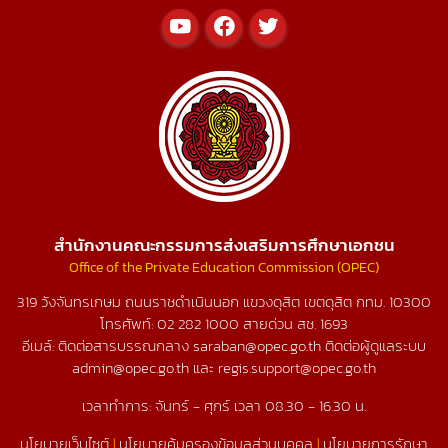
สำนักงานคณะกรรมการส่งเสริมการศึกษาเอกชน
Office of the Private Education Commission (OPEC)
319 วังจันทรเกษม ถนนราชดำเนินนอก แขวงดุสิต เขตดุสิต กทม. 10300
โทรศัพท์:
02 282 1000
สายด่วน สช.
1693
อีเมล์: ติดต่อสารบรรณกลาง saraban@opec.go.th ติดต่อผู้ดูแลระบบ
admin@opec.go.th และ regis.support@opec.go.th
เวลาทำการ: จันทร์ - ศุกร์ เวลา 08.30 - 16.30 น.
นโยบายเว็บไซต์
|
นโยบายคุ้มครองข้อมูลส่วนบุคคล
|
นโยบายการรักษา