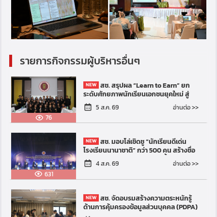
รายการกิจกรรมผู้บริหารอื่นๆ
สช. สรุปผล “Learn to Earn” ยก
ระดับศักยภาพนักเรียนเอกชนยุคใหม่ สู่
การมีงานทำและสร้างรายได้ระหว่างเรียน
อ่านต่อ >>
5 ส.ค. 69
76
สช. มอบโล่เชิดชู “นักเรียนดีเด่น
โรงเรียนนานาชาติ” กว่า 500 คน สร้างชื่อ
ระดับประเทศ–นานาชาติ ตอกย้ำความเป็น
อ่านต่อ >>
4 ส.ค. 69
เลิศการศึกษาเอ...
631
สช. จัดอบรมสร้างความตระหนักรู้
ด้านการคุ้มครองข้อมูลส่วนบุคคล (PDPA)
เสริมสร้างมาตรฐานการคุ้มครองข้อมูล