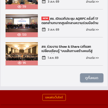
อ่านต่อ >>
3 ส.ค. 69
ของโรงเรียนเอกชน
119
ศธ. เปิดเวทีประชุม AQRFC ครั้งที่ 17
ตอกย้ำบทบาทศูนย์กลางความร่วมมือด้าน
การศึกษาในภูมิภาคอาเซียน เชื่อมคุณวุฒิ-
อ่านต่อ >>
3 ส.ค. 69
พัฒนากำลั...
133
สช. ร่วมงาน Show & Share เวทีแลก
เปลี่ยนเรียนรู้ "บนเส้นทางสร้างคนดีสู่
สังคมที่ยั่งยืน" (On the Path to
อ่านต่อ >>
1 ส.ค. 69
Cultivating Good ...
95
ดูทั้งหมด
แผนผังเว็บไซต์