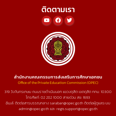
ติดตามเรา
สำนักงานคณะกรรมการส่งเสริมการศึกษาเอกชน
Office of the Private Education Commission (OPEC)
319 วังจันทรเกษม ถนนราชดำเนินนอก แขวงดุสิต เขตดุสิต กทม. 10300
โทรศัพท์:
02 282 1000
สายด่วน สช.
1693
อีเมล์: ติดต่อสารบรรณกลาง saraban@opec.go.th ติดต่อผู้ดูแลระบบ
admin@opec.go.th และ regis.support@opec.go.th