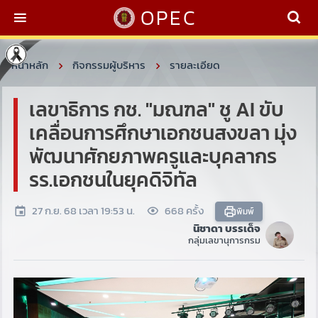
OPEC
หน้าหลัก
กิจกรรมผู้บริหาร
รายละเอียด
เลขาธิการ กช. "มณฑล" ชู AI ขับ
เคลื่อนการศึกษาเอกชนสงขลา มุ่ง
พัฒนาศักยภาพครูและบุคลากร
รร.เอกชนในยุคดิจิทัล
27 ก.ย. 68 เวลา 19:53 น.
668 ครั้ง
พิมพ์
นิชาดา บรรเด็จ
กลุ่มเลขานุการกรม