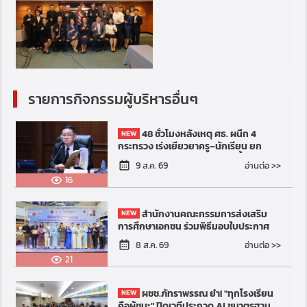
รายการกิจกรรมผู้บริหารอื่นๆ
48 ชั่วโมงหลังเหตุ ศธ. ผนึก 4
กระทรวง เร่งเยียวยาครู–นักเรียน ยก
ระดับมาตรการเข้ม ป้องกันเหตุซ้ำ–ยก
อ่านต่อ >>
9 ส.ค. 69
เครื่องความปลอดภัยสถาน...
16
สำนักงานคณะกรรมการส่งเสริม
การศึกษาเอกชน ร่วมพิธีมอบใบประกาศ
เกียรติคุณ “เทิดพระคุณแม่ และยกย่องลูก
อ่านต่อ >>
8 ส.ค. 69
กตัญญู ประจำปี 2569” เพ...
21
ผชช.ภัทราพรรณ ย้ำ! "ทุกโรงเรียน
คือผู้ชนะ" ปิดเวทีประกวด AI ชูมาตรฐาน