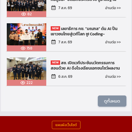
สากล ดันครูเอกชนสร้างห้องเรียนแห่ง
อ่านต่อ >>
7 ส.ค. 69
อนาคต
82
เลขาธิการ กช. “มณฑล” ดัน AI ปั้น
เยาวชนไทยสู่เวทีโลก ชู! Coding-
Robotics คือทักษะแห่งอนาคต
อ่านต่อ >>
7 ส.ค. 69
158
สช. เปิดเวทีประชันนวัตกรรมการ
สอนด้วย AI ดึงโรงเรียนเอกชนโชว์ผลงาน
ครูต้นแบบ ยกระดับห้องเรียนไทยสู่อนาคต
อ่านต่อ >>
6 ส.ค. 69
อย่างสร้างสรรค์และ...
222
ดูทั้งหมด
แผนผังเว็บไซต์