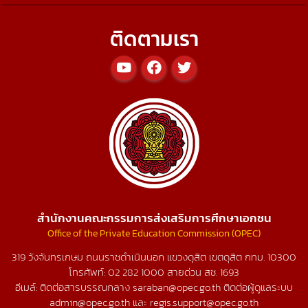
ติดตามเรา
สำนักงานคณะกรรมการส่งเสริมการศึกษาเอกชน
Office of the Private Education Commission (OPEC)
319 วังจันทรเกษม ถนนราชดำเนินนอก แขวงดุสิต เขตดุสิต กทม. 10300
โทรศัพท์:
02 282 1000
สายด่วน สช.
1693
อีเมล์: ติดต่อสารบรรณกลาง saraban@opec.go.th ติดต่อผู้ดูแลระบบ
admin@opec.go.th และ regis.support@opec.go.th