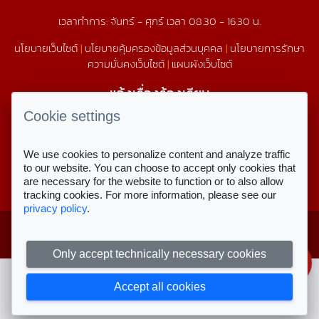
เวลาทำการ: จันทร์ - ศุกร์ เวลา 08.30 - 16.30 น.
นโยบายเว็บไซต์
|
นโยบายคุ้มครองข้อมูลส่วนบุคคล
|
นโยบายการรักษา
ความมั่นคงเว็บไซต์
|
แผนผังเว็บไซต์
แจ้งเรื่องร้องเรียน
1579
Cookie settings
We use cookies to personalize content and analyze traffic
สถิติการใช้งานเว็บไซต์
to our website. You can choose to accept only cookies that
are necessary for the website to function or to also allow
สถิติการเข้าชม
tracking cookies. For more information, please see our
privacy policy
.
Copyright © 2023 สำนักงานคณะกรรมการ
สำหรับเจ้าหน้าที่
ส่งเสริมการศึกษาเอกชน
ลงชื่อเข้าใช้งาน
Only accept technically necessary cookies
Accept all cookies